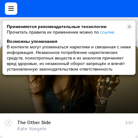
Применяются рекомендательные технологии
Прочитать правила их применении можно по
Каталог
Рекомендации
ссылке
.
Возможны упоминания
В контенте могут упоминаться наркотики и связанная с ними
информация. Незаконное потребление наркотических
The Other Side
средств, психотропных веществ и их аналогов причиняет
вред здоровью, их незаконный оборот запрещён и влечёт
Kate Voegele
установленную законодательством ответственность
The Other Side
2:57
Kate Voegele