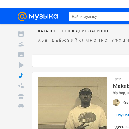
КАТАЛОГ
ПОСЛЕДНИЕ ЗАПРОСЫ
А
Б
В
Г
Д
Е
Ё
Ж
З
И
Й
К
Л
М
Н
О
П
Р
С
Т
У
Ф
Х
Ц
Ч
Трек
Make
hip-hop
u
Kev
Слуша
Здесь в