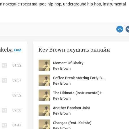
и похожие треки жанров hip-hop, underground hip-hop, instrumental
akeba
Kev Brown слушать онлайн
Ещё
Moment Of Clarity
01:32
Kev Brown
Coffee Break starring Early Reed
02:57
Kev Brown
The Ultimate (Instrumental)#
02:52
Kev Brown
Another Random Joint
02:58
Kev Brown
Changes (feat. Kaimbr)
04:47
Kev Brown