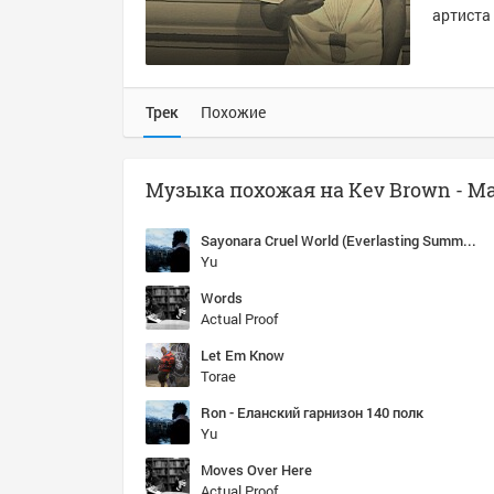
артиста 
Трек
Похожие
Музыка похожая на Kev Brown - M
Sayonara Cruel World (Everlasting Summer - Bonus Tracks)
Yu
Words
Actual Proof
Let Em Know
Torae
Ron - Еланский гарнизон 140 полк
Yu
Moves Over Here
Actual Proof