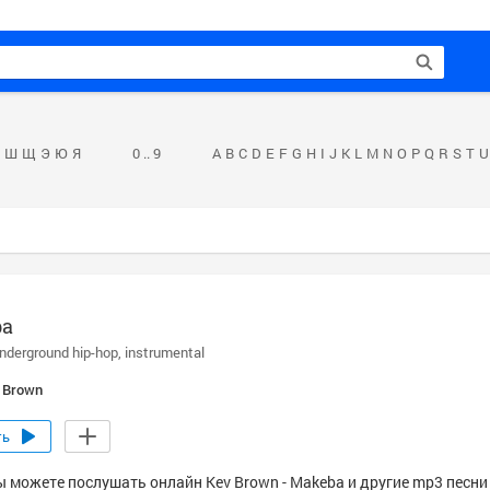
Ш
Щ
Э
Ю
Я
0 .. 9
A
B
C
D
E
F
G
H
I
J
K
L
M
N
O
P
Q
R
S
T
U
ba
nderground hip-hop
instrumental
 Brown
ть
ы можете послушать онлайн Kev Brown - Makeba и другие mp3 песни