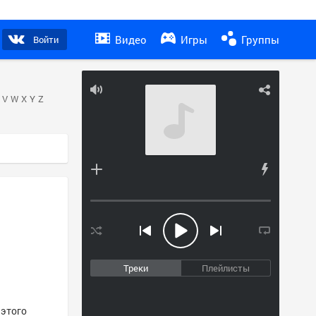
Видео
Игры
Группы
Войти
V
W
X
Y
Z
Треки
Плейлисты
 этого