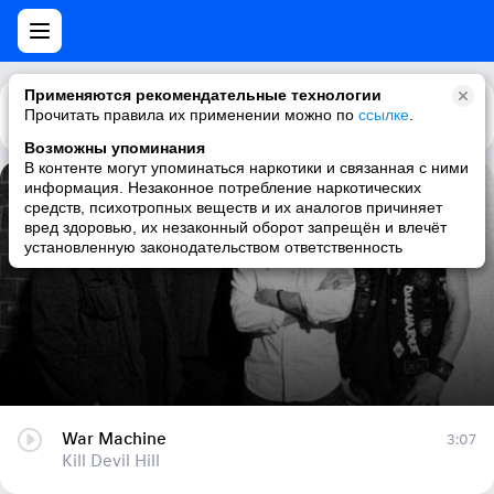
Применяются рекомендательные технологии
Прочитать правила их применении можно по
Каталог
Рекомендации
ссылке
.
Возможны упоминания
В контенте могут упоминаться наркотики и связанная с ними
информация. Незаконное потребление наркотических
War Machine
средств, психотропных веществ и их аналогов причиняет
вред здоровью, их незаконный оборот запрещён и влечёт
Kill Devil Hill
установленную законодательством ответственность
War Machine
3:07
Kill Devil Hill