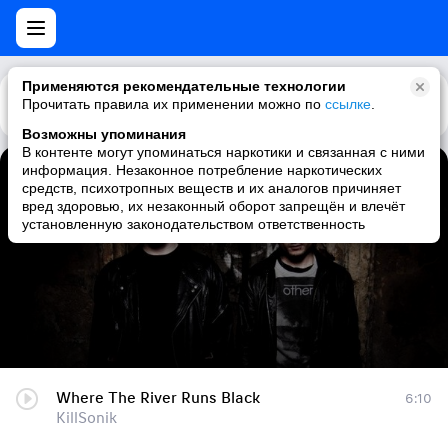
Применяются рекомендательные технологии
Прочитать правила их применении можно по
Каталог
Рекомендации
ссылке
.
Возможны упоминания
В контенте могут упоминаться наркотики и связанная с ними
информация. Незаконное потребление наркотических
Where The River Runs Black
средств, психотропных веществ и их аналогов причиняет
вред здоровью, их незаконный оборот запрещён и влечёт
KillSonik
установленную законодательством ответственность
Where The River Runs Black
6:10
KillSonik