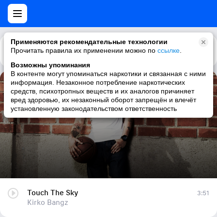
Применяются рекомендательные технологии
Прочитать правила их применении можно по
Каталог
Рекомендации
ссылке
.
Возможны упоминания
В контенте могут упоминаться наркотики и связанная с ними
информация. Незаконное потребление наркотических
Touch The Sky
средств, психотропных веществ и их аналогов причиняет
вред здоровью, их незаконный оборот запрещён и влечёт
Kirko Bangz
установленную законодательством ответственность
Touch The Sky
3:51
Kirko Bangz