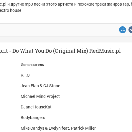
.pl и другие mp3 песни этого артиста и похожие треки жанров rap, h
lectro house
rit - Do What You Do (Original Mix) RedMusic.pl
Исполнитель
R.I.O.
Jean Elan & CJ Stone
Michael Mind Project
DJane HouseKat
Bodybangers
Mike Candys & Evelyn feat. Patrick Miller