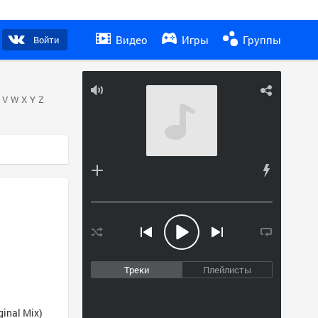
Видео
Игры
Группы
Войти
V
W
X
Y
Z
Треки
Плейлисты
ginal Mix)