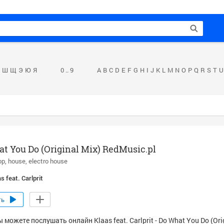
Ш
Щ
Э
Ю
Я
0 .. 9
A
B
C
D
E
F
G
H
I
J
K
L
M
N
O
P
Q
R
S
T
U
t You Do (Original Mix) RedMusic.pl
op
house
electro house
s feat. Carlprit
ть
 можете послушать онлайн Klaas feat. Carlprit - Do What You Do (Ori