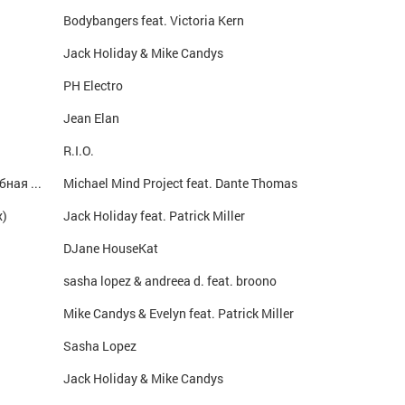
Bodybangers feat. Victoria Kern
Jack Holiday & Mike Candys
PH Electro
Jean Elan
R.I.O.
Nothing Last Forever (Radio Edit) cамая клубная музыка только у нас, заходи к нам http://vk.com/clubmusictlt
Michael Mind Project feat. Dante Thomas
x)
Jack Holiday feat. Patrick Miller
DJane HouseKat
sasha lopez & andreea d. feat. broono
Mike Candys & Evelyn feat. Patrick Miller
Sasha Lopez
Jack Holiday & Mike Candys