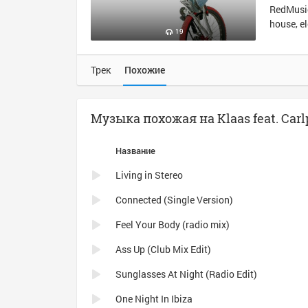
RedMusic
house, e
19
Трек
Похожие
Музыка похожая на Klaas feat. Carlp
Название
Living in Stereo
Connected (Single Version)
Feel Your Body (radio mix)
Ass Up (Club Mix Edit)
Sunglasses At Night (Radio Edit)
One Night In Ibiza