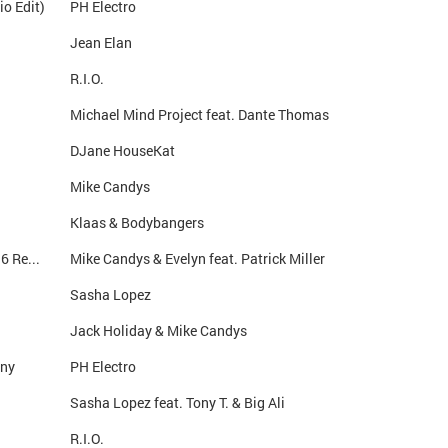
o Edit)
PH Electro
Jean Elan
R.I.O.
Michael Mind Project feat. Dante Thomas
DJane HouseKat
Mike Candys
Klaas & Bodybangers
2012 (If The World Would End) (Fabrique 2016 Remix)
Mike Candys & Evelyn feat. Patrick Miller
Sasha Lopez
Jack Holiday & Mike Candys
lny
PH Electro
Sasha Lopez feat. Tony T. & Big Ali
R.I.O.