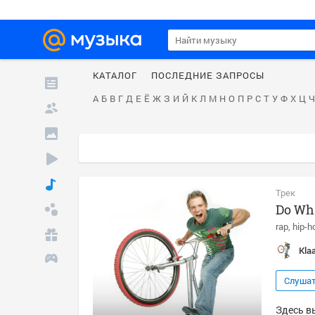
КАТАЛОГ
ПОСЛЕДНИЕ ЗАПРОСЫ
А
Б
В
Г
Д
Е
Ё
Ж
З
И
Й
К
Л
М
Н
О
П
Р
С
Т
У
Ф
Х
Ц
Ч
Трек
Do Wha
rap
hip-h
Klaa
Слуша
Здесь вы