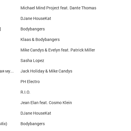
Michael Mind Project feat. Dante Thomas
DJane HouseKat
]
Bodybangers
Klaas & Bodybangers
Mike Candys & Evelyn feat. Patrick Miller
Sasha Lopez
The Riddle Anthem (Radio Mix) cамая клубная музыка только у нас, заходи к нам http://vk.com/clubmusictlt
Jack Holiday & Mike Candys
PH Electro
R.I.O.
Jean Elan feat. Cosmo Klein
DJane HouseKat
Mix)
Bodybangers