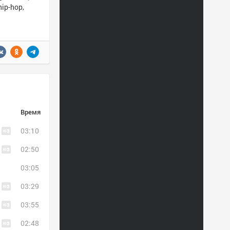
ip-hop,
Время
03:10
02:50
03:05
03:29
03:55
02:48