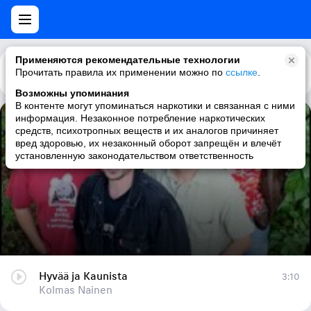
Применяются рекомендательные технологии
Прочитать правила их применении можно по
Каталог
Рекомендации
ссылке
.
Возможны упоминания
В контенте могут упоминаться наркотики и связанная с ними
информация. Незаконное потребление наркотических
Hyvää ja Kaunista
средств, психотропных веществ и их аналогов причиняет
вред здоровью, их незаконный оборот запрещён и влечёт
Kolmas Nainen
установленную законодательством ответственность
Hyvää ja Kaunista
3:10
Kolmas Nainen