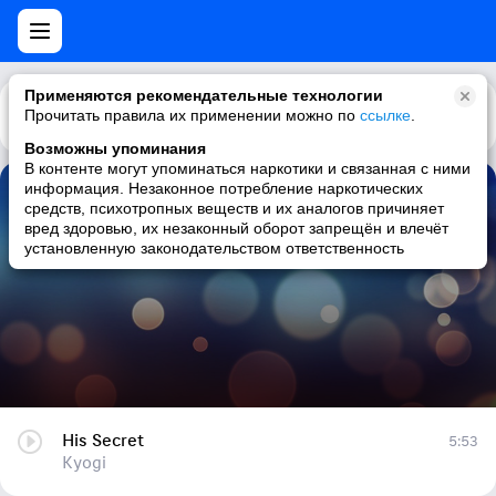
Применяются рекомендательные технологии
Прочитать правила их применении можно по
Каталог
Рекомендации
ссылке
.
Возможны упоминания
В контенте могут упоминаться наркотики и связанная с ними
информация. Незаконное потребление наркотических
His Secret
средств, психотропных веществ и их аналогов причиняет
вред здоровью, их незаконный оборот запрещён и влечёт
Kyogi
установленную законодательством ответственность
His Secret
5:53
Kyogi