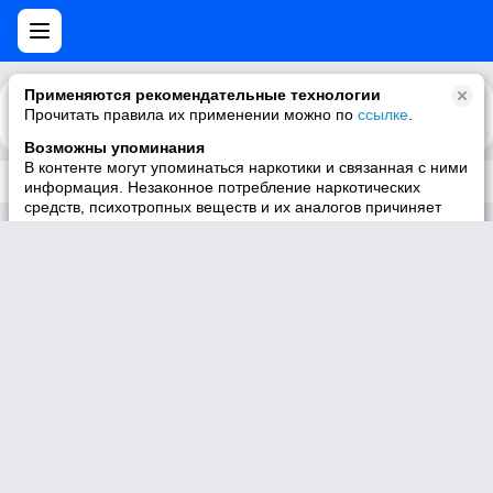
Применяются рекомендательные технологии
Прочитать правила их применении можно по
Каталог
Рекомендации
ссылке
.
Возможны упоминания
В контенте могут упоминаться наркотики и связанная с ними
Трек не существует
информация. Незаконное потребление наркотических
средств, психотропных веществ и их аналогов причиняет
вред здоровью, их незаконный оборот запрещён и влечёт
установленную законодательством ответственность