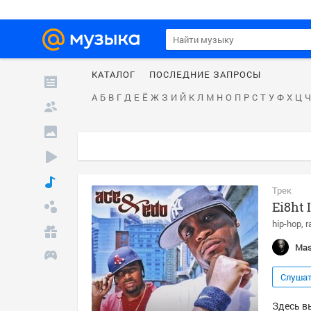
КАТАЛОГ
ПОСЛЕДНИЕ ЗАПРОСЫ
А
Б
В
Г
Д
Е
Ё
Ж
З
И
Й
К
Л
М
Н
О
П
Р
С
Т
У
Ф
Х
Ц
Ч
Трек
Ei8ht 
hip-hop
r
Mas
Слуша
Здесь вы