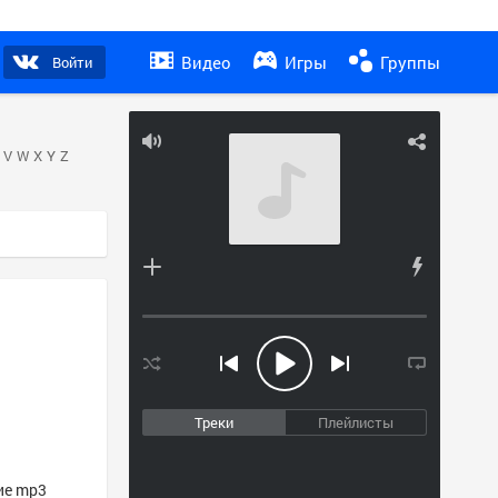
Видео
Игры
Группы
Войти
V
W
X
Y
Z
Треки
Плейлисты
гие mp3