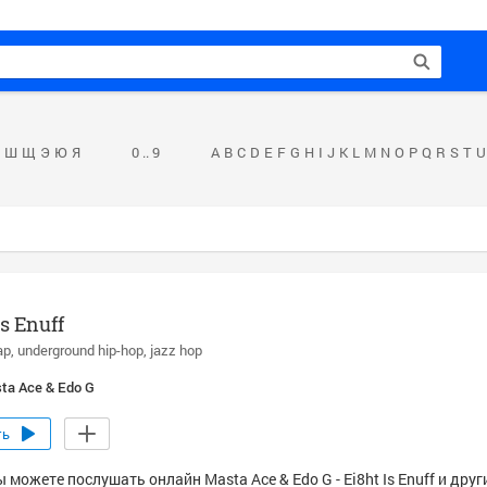
Ш
Щ
Э
Ю
Я
0 .. 9
A
B
C
D
E
F
G
H
I
J
K
L
M
N
O
P
Q
R
S
T
U
Is Enuff
ap
underground hip-hop
jazz hop
ta Ace & Edo G
ть
 можете послушать онлайн Masta Ace & Edo G - Ei8ht Is Enuff и дру