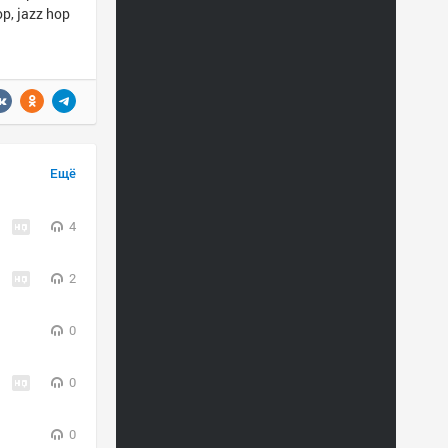
p, jazz hop
Ещё
4
2
0
0
0