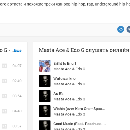
ого артиста и похожие треки жанров hip-hop, rap, underground hip-ho
Музыка похожая на Masta Ace & Edo G - Ei8ht Is Enuff
Masta Ace & Edo G слушать онлайн
Ещё
Ei8ht Is Enuff
04:07
Masta Ace & Edo G
Wutuwankno
02:49
Masta Ace & Edo G
A's E's
03:54
Masta Ace & Edo G
Wishin (over Kero One - Space Cadets)
04:40
Masta Ace & Edo G
Good Music (Feat. Posdnuos & Light) (Prod. By DJ Spinna)
03:57
Masta Ace & Edo G