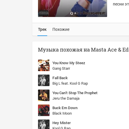
песни эт
4
Трек
Похожие
You Know My Steez
Gang Starr
Fall Back
Big L feat. Kool G Rap
You Can't Stop The Prophet
Jeru the Damaja
Buck Em Down
Black Moon
Hey Mister
Kool G Rap