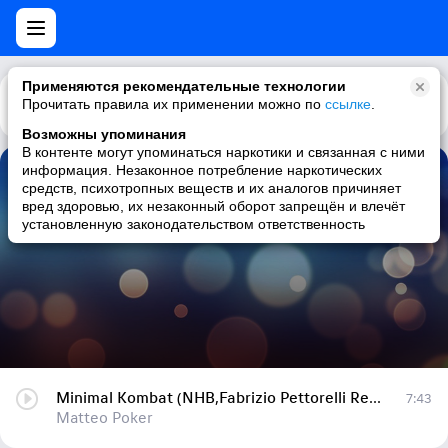
Применяются рекомендательные технологии
Прочитать правила их применении можно по
Каталог
Рекомендации
ссылке
.
Возможны упоминания
В контенте могут упоминаться наркотики и связанная с ними
информация. Незаконное потребление наркотических
Minimal Kombat (NHB,Fabrizio Pettorelli Remix)
средств, психотропных веществ и их аналогов причиняет
вред здоровью, их незаконный оборот запрещён и влечёт
Matteo Poker
установленную законодательством ответственность
Minimal Kombat (NHB,Fabrizio Pettorelli Remix)
7:43
Matteo Poker