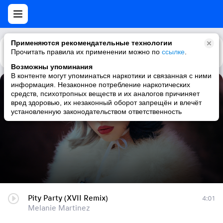
Применяются рекомендательные технологии
Прочитать правила их применении можно по
Каталог
Рекомендации
ссылке
.
Возможны упоминания
В контенте могут упоминаться наркотики и связанная с ними
информация. Незаконное потребление наркотических
Pity Party (XVII Remix)
средств, психотропных веществ и их аналогов причиняет
вред здоровью, их незаконный оборот запрещён и влечёт
Melanie Martinez
установленную законодательством ответственность
Pity Party (XVII Remix)
4:01
Melanie Martinez