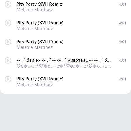
Pity Party (XVII Remix)
4:01
Melanie Martinez
Pity Party (XVII Remix)
4:01
Melanie Martinez
Pity Party (XVII Remix)
4:01
Melanie Martinez
⊹ ₊ ˚ бвин⊹ ⊹ ₊ ˚ ⊹ ⊹ ₊ ˚ мивотаа.. ⊹ ⊹ ₊ ˚ бвин⊹ ⊹ ₊ ˚ ⊹ ⊹ ₊ ˚ ⊹ ⊹ ₊ ˚ ⊹ ⊹ &#833
4:01
♡ᴏ🍓｡+..:*♡🍓ᴏ｡+..:🍓*♡ᴏ｡🍓+..:*♡🍓ᴏ｡+..:*🍓♡ᴏ｡
Pity Party (XVII Remix)
4:01
Melanie Martinez