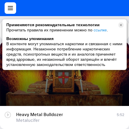
Применяются рекомендательные технологии
Прочитать правила их применении можно по
Каталог
Рекомендации
ссылке
.
Возможны упоминания
В контенте могут упоминаться наркотики и связанная с ними
информация. Незаконное потребление наркотических
Heavy Metal Bulldozer
средств, психотропных веществ и их аналогов причиняет
вред здоровью, их незаконный оборот запрещён и влечёт
Metalucifer
установленную законодательством ответственность
Heavy Metal Bulldozer
5:52
Metalucifer