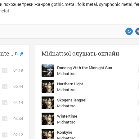
и похожие треки жанров gothic metal, folk metal, symphonic metal, f
metal
Музыка похожая на Midnattsol - Wintertime
Midnattsol слушать онлайн
Ещё
Dancing With the Midnight Sun
04:19
Midnattsol
Northern Light
06:44
Midnattsol
Skogens lengsel
04:14
Midnattsol
Wintertime
04:44
Midnattsol
Konkylie
02:12
Midnattsol