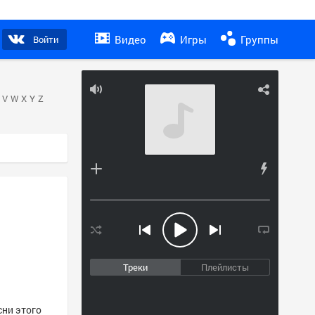
Видео
Игры
Группы
Войти
V
W
X
Y
Z
Треки
Плейлисты
сни этого