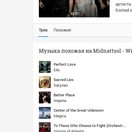
артиста 
fronted 
92
Трек
Похожие
Perfect Love
Elis
Sacred Lies
Satyrian
Better Place
Imperia
Center of the Great Unknown
Magica
To Those Who Choose to Fight (Orchestral Version)
Visions of Atlantis