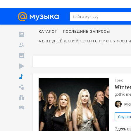
КАТАЛОГ
ПОСЛЕДНИЕ ЗАПРОСЫ
А
Б
В
Г
Д
Е
Ё
Ж
З
И
Й
К
Л
М
Н
О
П
Р
С
Т
У
Ф
Х
Ц
Ч
Трек
Winte
gothic me
Mid
Слуша
Здесь вы