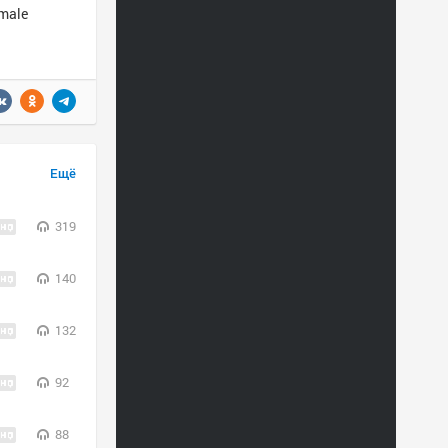
emale
Ещё
319
140
132
92
88