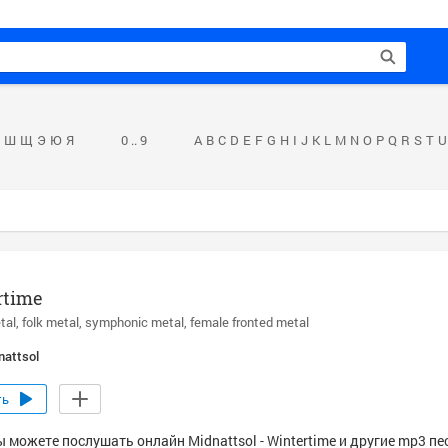
Ш
Щ
Э
Ю
Я
0 .. 9
A
B
C
D
E
F
G
H
I
J
K
L
M
N
O
P
Q
R
S
T
U
rtime
tal
folk metal
symphonic metal
female fronted metal
nattsol
ть
 можете послушать онлайн Midnattsol - Wintertime и другие mp3 пе