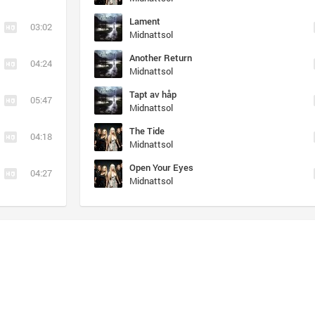
Lament
03:02
Midnattsol
Another Return
04:24
Midnattsol
Tapt av håp
05:47
Midnattsol
The Tide
04:18
Midnattsol
Open Your Eyes
04:27
Midnattsol