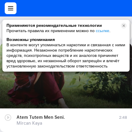
Применяются рекомендательные технологии
Прочитать правила их применении можно по
Каталог
Рекомендации
ссылке
.
Возможны упоминания
В контенте могут упоминаться наркотики и связанная с ними
информация. Незаконное потребление наркотических
Atem Tutem Men Seni.
средств, психотропных веществ и их аналогов причиняет
вред здоровью, их незаконный оборот запрещён и влечёт
Mircan Kaya
установленную законодательством ответственность
Atem Tutem Men Seni.
2:48
Mircan Kaya