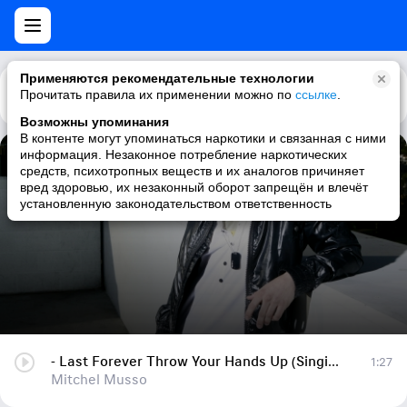
Применяются рекомендательные технологии
Прочитать правила их применении можно по
Каталог
Рекомендации
ссылке
.
Возможны упоминания
В контенте могут упоминаться наркотики и связанная с ними
информация. Незаконное потребление наркотических
- Last Forever Throw Your Hands Up (Singing on HM)
средств, психотропных веществ и их аналогов причиняет
вред здоровью, их незаконный оборот запрещён и влечёт
Mitchel Musso
установленную законодательством ответственность
- Last Forever Throw Your Hands Up (Singing on HM)
1:27
Mitchel Musso