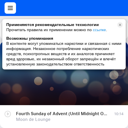
Применяются рекомендательные технологии
Прочитать правила их применении можно по
Каталог
Рекомендации
ссылке
.
Возможны упоминания
В контенте могут упоминаться наркотики и связанная с ними
информация. Незаконное потребление наркотических
Fourth Sunday of Advent (Until Midnight On Christmas Eve)
средств, психотропных веществ и их аналогов причиняет
вред здоровью, их незаконный оборот запрещён и влечёт
Moon de Lounge
установленную законодательством ответственность
Fourth Sunday of Advent (Until Midnight On Christmas Eve)
10:14
Moon de Lounge