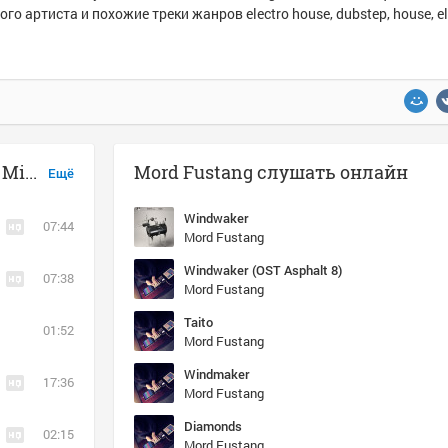
ого артиста и похожие треки жанров electro house, dubstep, house, el
Музыка похожая на Mord Fustang - Mind Out of Sequence
Mord Fustang слушать онлайн
Ещё
Windwaker
07:44
Mord Fustang
Windwaker (OST Asphalt 8)
07:38
Mord Fustang
Taito
01:52
Mord Fustang
Windmaker
17:36
Mord Fustang
Diamonds
02:15
Mord Fustang