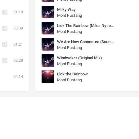
Milky Way
01:10
Mord Fustang
Lick The Rainbow (Miles Dyson Breakfest Edit)
03:39
Mord Fustang
We Are Now Connected (Sound Remedy Remix)
01:21
Mord Fustang
Windwaker (Original Mix).
02:29
Mord Fustang
Lick the Rainbow
04:14
Mord Fustang