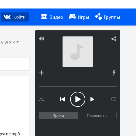
Видео
Игры
Группы
Войти
V
W
X
Y
Z
Треки
Плейлисты
другие mp3