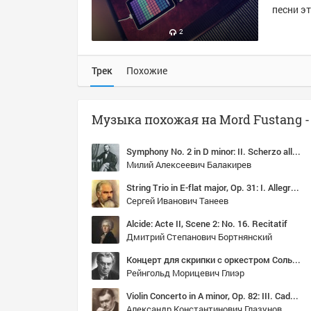
песни эт
2
Трек
Похожие
Symphony No. 2 in D minor: II. Scherzo alla Cosacca. Allegro non troppo, ma con fuoca ed energico
Милий Алексеевич Балакирев
String Trio in E-flat major, Op. 31: I. Allegro con brio
Сергей Иванович Танеев
Alcide: Acte II, Scene 2: No. 16. Recitatif
Дмитрий Степанович Бортнянский
Концерт для скрипки с оркестром Соль минор, op.100 Исп. Yuko Nishino (скрипка), Yondani Butt (дирижер)
Рейнгольд Морицевич Глиэр
Violin Concerto in A minor, Op. 82: III. Cadenza
Александр Константинович Глазунов