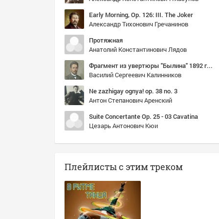
Early Morning, Op. 126: III. The Joker
Александр Тихонович Гречанинов
Протяжная
Анатолий Константинович Лядов
Фрагмент из увертюры "Былина" 1892 г. - прототип советского гимна
Василий Сергеевич Калинников
Ne zazhigay ognya! op. 38 no. 3
Антон Степанович Аренский
Suite Concertante Op. 25 - 03 Cavatina
Цезарь Антонович Кюи
Плейлисты с этим треком