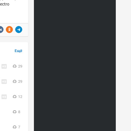
ectro
Ещё
29
29
12
8
7