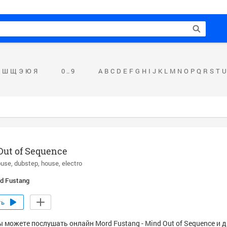
Ш
Щ
Э
Ю
Я
0 .. 9
A
B
C
D
E
F
G
H
I
J
K
L
M
N
O
P
Q
R
S
T
U
Out of Sequence
ouse
dubstep
house
electro
d Fustang
ть
ы можете послушать онлайн Mord Fustang - Mind Out of Sequence и 