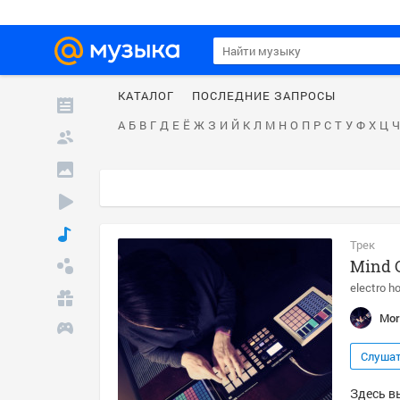
КАТАЛОГ
ПОСЛЕДНИЕ ЗАПРОСЫ
А
Б
В
Г
Д
Е
Ё
Ж
З
И
Й
К
Л
М
Н
О
П
Р
С
Т
У
Ф
Х
Ц
Ч
Трек
Mind 
electro h
Mor
Слуша
Здесь в