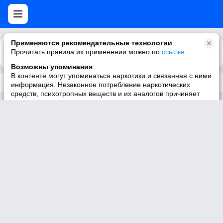
Применяются рекомендательные технологии
Прочитать правила их применении можно по
Каталог
Рекомендации
ссылке
.
Возможны упоминания
В контенте могут упоминаться наркотики и связанная с ними
Трек не существует
информация. Незаконное потребление наркотических
средств, психотропных веществ и их аналогов причиняет
вред здоровью, их незаконный оборот запрещён и влечёт
установленную законодательством ответственность