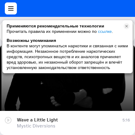
Применяются рекомендательные технологии
Прочитать правила их применении можно по
Каталог
Рекомендации
ссылке
.
Возможны упоминания
В контенте могут упоминаться наркотики и связанная с ними
информация. Незаконное потребление наркотических
Wave a Little Light
средств, психотропных веществ и их аналогов причиняет
вред здоровью, их незаконный оборот запрещён и влечёт
Mystic Diversions
установленную законодательством ответственность
Wave a Little Light
5:16
Mystic Diversions