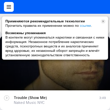
Применяются рекомендательные технологии
Прочитать правила их применении можно по
Каталог
Рекомендации
ссылке
.
Возможны упоминания
В контенте могут упоминаться наркотики и связанная с ними
информация. Незаконное потребление наркотических
Trouble (Show Me)
средств, психотропных веществ и их аналогов причиняет
вред здоровью, их незаконный оборот запрещён и влечёт
Naked Music NYC
установленную законодательством ответственность
Trouble (Show Me)
3:49
Naked Music NYC