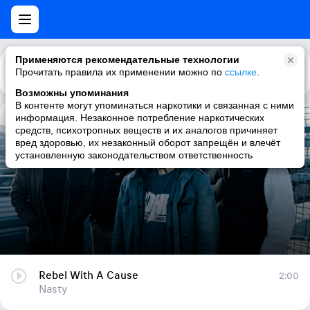
Применяются рекомендательные технологии
Прочитать правила их применении можно по
Каталог
Рекомендации
ссылке
.
Возможны упоминания
В контенте могут упоминаться наркотики и связанная с ними
информация. Незаконное потребление наркотических
Rebel With A Cause
средств, психотропных веществ и их аналогов причиняет
вред здоровью, их незаконный оборот запрещён и влечёт
Nasty
установленную законодательством ответственность
Rebel With A Cause
2:00
Nasty