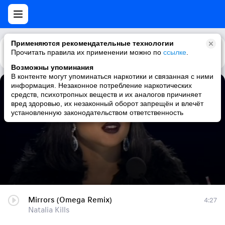
Применяются рекомендательные технологии
Прочитать правила их применении можно по
Каталог
Рекомендации
ссылке
.
Возможны упоминания
В контенте могут упоминаться наркотики и связанная с ними
информация. Незаконное потребление наркотических
Mirrors (Omega Remix)
средств, психотропных веществ и их аналогов причиняет
вред здоровью, их незаконный оборот запрещён и влечёт
Natalia Kills
установленную законодательством ответственность
Mirrors (Omega Remix)
4:27
Natalia Kills