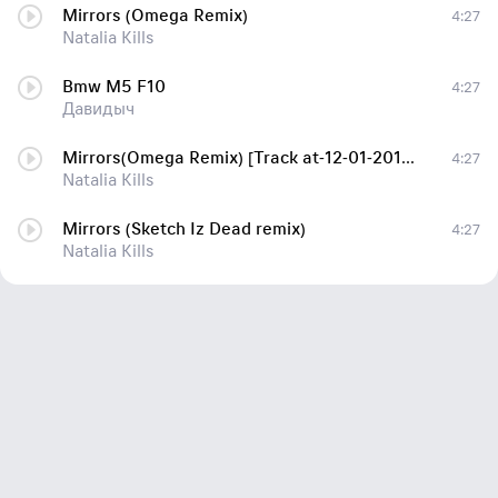
Mirrors (Omega Remix)
4:27
Natalia Kills
Bmw M5 F10
4:27
Давидыч
Mirrors(Omega Remix) [Track at-12-01-2012] - DubStep
4:27
Natalia Kills
Mirrors (Sketch Iz Dead remix)
4:27
Natalia Kills