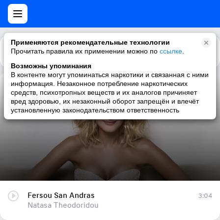
Применяются рекомендательные технологии
Прочитать правила их применении можно по
Каталог
Рекомендации
ссылке
.
Возможны упоминания
В контенте могут упоминаться наркотики и связанная с ними
информация. Незаконное потребление наркотических
Fersou San Andras
средств, психотропных веществ и их аналогов причиняет
вред здоровью, их незаконный оборот запрещён и влечёт
Natasa Theodoridou
установленную законодательством ответственность
Fersou San Andras
3:04
Natasa Theodoridou