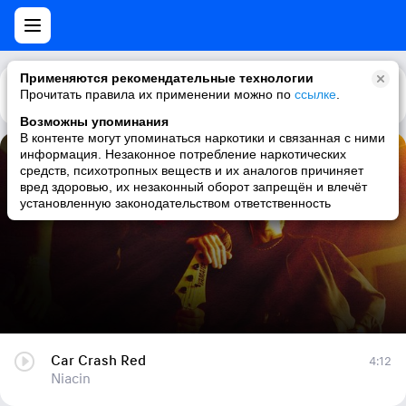
Применяются рекомендательные технологии
Прочитать правила их применении можно по
Каталог
Рекомендации
ссылке
.
Возможны упоминания
В контенте могут упоминаться наркотики и связанная с ними
информация. Незаконное потребление наркотических
Car Crash Red
средств, психотропных веществ и их аналогов причиняет
вред здоровью, их незаконный оборот запрещён и влечёт
Niacin
установленную законодательством ответственность
Car Crash Red
4:12
Niacin