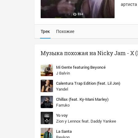
артиста 
694
Трек
Похожие
Mi Gente featuring Beyoncé
J Balvin
Calentura Trap Edition (feat. Lil Jon)
Yandel
Chillax (feat. Ky-Mani Marley)
Farruko
Yo voy
Zion y Lennox feat. Daddy Yankee
La Santa
Reykon