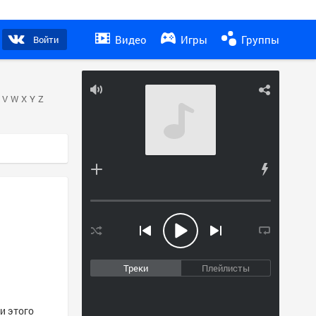
Видео
Игры
Группы
Войти
V
W
X
Y
Z
Треки
Плейлисты
и этого