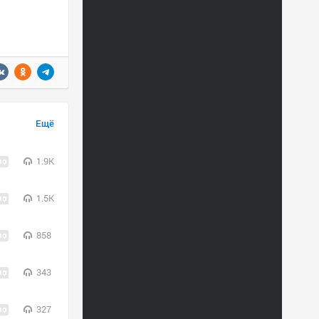
Ещё
1.9K
1.5K
858
343
327