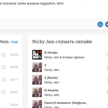
и похожие треки жанров reggaeton, latin
Музыка похожая на Nicky Jam - X (Remix)
Nicky Jam слушать онлайн
Ещё
El Perdón
03:29
Nicky Jam & Enrique Iglesias
X
03:39
Nicky Jam
X (Remix)
03:17
Nicky Jam
El Amante
03:52
Nicky Jam
Hasta El Amanecer (Moglyman Edit 98)
03:26
Nicky Jam