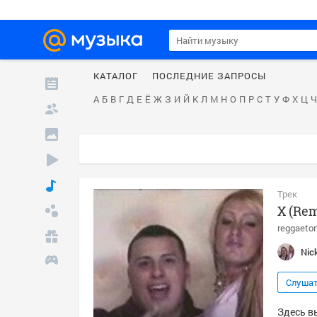
КАТАЛОГ
ПОСЛЕДНИЕ ЗАПРОСЫ
А
Б
В
Г
Д
Е
Ё
Ж
З
И
Й
К
Л
М
Н
О
П
Р
С
Т
У
Ф
Х
Ц
Ч
Трек
X (Rem
reggaeto
Nic
Слуша
Здесь вы