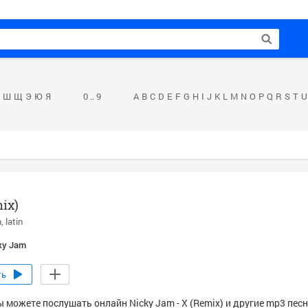
Ш
Щ
Э
Ю
Я
0 .. 9
A
B
C
D
E
F
G
H
I
J
K
L
M
N
O
P
Q
R
S
T
U
ix)
n
latin
ky Jam
ть
 можете послушать онлайн Nicky Jam - X (Remix) и другие mp3 песн