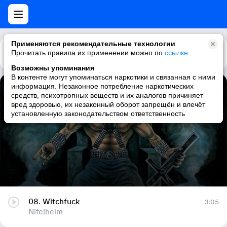
Применяются рекомендательные технологии
Прочитать правила их применении можно по
Каталог
Рекомендации
ссылке
.
Возможны упоминания
В контенте могут упоминаться наркотики и связанная с ними
информация. Незаконное потребление наркотических
08. Witchfuck
средств, психотропных веществ и их аналогов причиняет
вред здоровью, их незаконный оборот запрещён и влечёт
Nifelheim
установленную законодательством ответственность
08. Witchfuck
3:05
Nifelheim