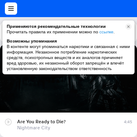
Применяются рекомендательные технологии
Прочитать правила их применении можно по
Каталог
Рекомендации
ссылке
.
Возможны упоминания
В контенте могут упоминаться наркотики и связанная с ними
информация. Незаконное потребление наркотических
Are You Ready to Die?
средств, психотропных веществ и их аналогов причиняет
вред здоровью, их незаконный оборот запрещён и влечёт
Nightmare City
установленную законодательством ответственность
Are You Ready to Die?
4:45
Nightmare City