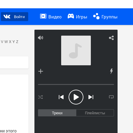
Видео
Игры
Группы
Войти
V
W
X
Y
Z
Треки
Плейлисты
ни этого