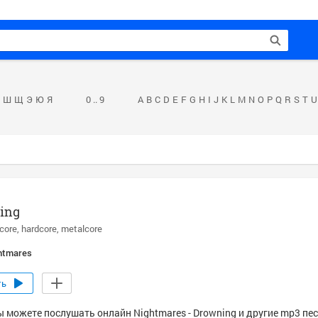
Ш
Щ
Э
Ю
Я
0 .. 9
A
B
C
D
E
F
G
H
I
J
K
L
M
N
O
P
Q
R
S
T
U
ing
core
hardcore
metalcore
htmares
ть
ы можете послушать онлайн Nightmares - Drowning и другие mp3 пес