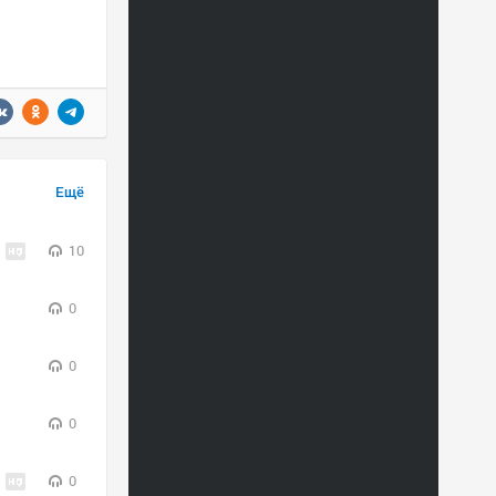
Ещё
10
0
0
0
0