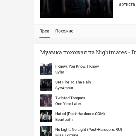
артиста 
Трек
Похожие
I Know, You Know, I Know
Sylar
Set Fire To The Rain
SycAmour
Twisted Tongues
One Year Later
Hated (Post-Hardcore.COM)
Beartooth
No Light, No Light (Post-Hardcore.RU)
Miss Fortune