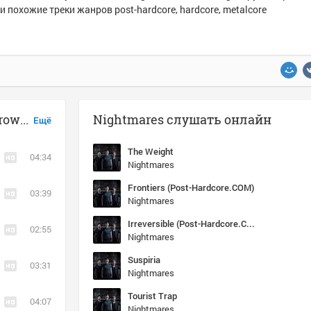
и похожие треки жанров post-hardcore, hardcore, metalcore
Музыка похожая на Nightmares - Drowning
Nightmares слушать онлайн
Ещё
The Weight
04:34
Nightmares
Frontiers (Post-Hardcore.COM)
03:39
Nightmares
Irreversible (Post-Hardcore.COM)
02:55
Nightmares
Suspiria
03:31
Nightmares
Tourist Trap
04:07
Nightmares