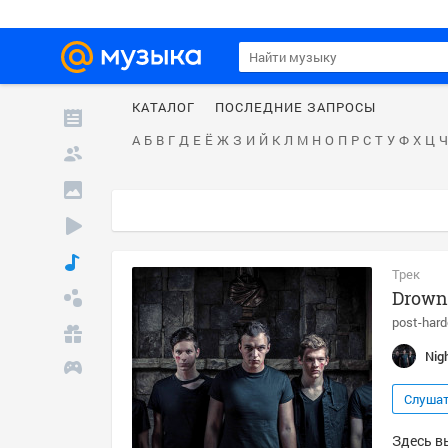
КАТАЛОГ
ПОСЛЕДНИЕ ЗАПРОСЫ
А
Б
В
Г
Д
Е
Ё
Ж
З
И
Й
К
Л
М
Н
О
П
Р
С
Т
У
Ф
Х
Ц
Ч
Трек
Drown
post-hard
Nig
Слуша
Здесь в