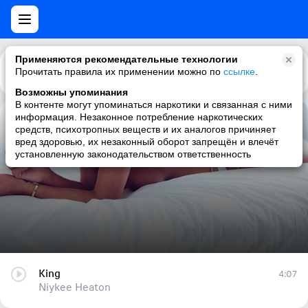
Применяются рекомендательные технологии
Прочитать правила их применении можно по
Каталог
Рекомендации
ссылке
.
Возможны упоминания
В контенте могут упоминаться наркотики и связанная с ними
информация. Незаконное потребление наркотических
King
средств, психотропных веществ и их аналогов причиняет
вред здоровью, их незаконный оборот запрещён и влечёт
Niykee Heaton
установленную законодательством ответственность
King
4:07
Niykee Heaton