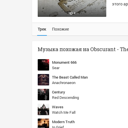
этого ар
4
Трек
Похожие
Monument 666
Sear
The Beast Called Man
Anachronaeon
Century
Red Descending
Waves
Watch Me Fall
Modern Truth
In Grief