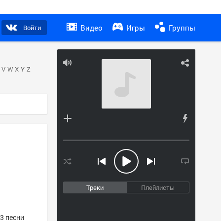
Видео
Игры
Группы
Войти
V
W
X
Y
Z
Треки
Плейлисты
3 песни