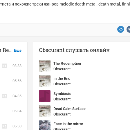
тиста и похожие треки жанров melodic death metal, death metal, finn
Музыка похожая на Obscurant - The Redemption
Obscurant слушать онлайн
Ещё
The Redemption
03:38
Obscurant
In the End
05:56
Obscurant
Symbiosis
04:35
Obscurant
Dead Calm Surface
05:34
Obscurant
Face in the mirror
06:50
Obscurant