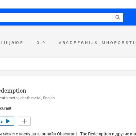
Ш
Щ
Э
Ю
Я
0 .. 9
A
B
C
D
E
F
G
H
I
J
K
L
M
N
O
P
Q
R
S
T
U
edemption
eath metal
death metal
finnish
curant
ть
ы можете послушать онлайн Obscurant - The Redemption и другие mp