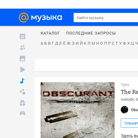
КАТАЛОГ
ПОСЛЕДНИЕ ЗАПРОСЫ
А
Б
В
Г
Д
Е
Ё
Ж
З
И
Й
К
Л
М
Н
О
П
Р
С
Т
У
Ф
Х
Ц
Ч
Трек
The R
melodic d
Obs
Слуша
Здесь в