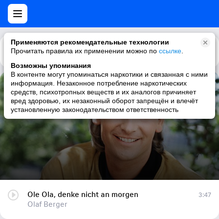
Применяются рекомендательные технологии
Прочитать правила их применении можно по
Каталог
Рекомендации
ссылке
.
Возможны упоминания
В контенте могут упоминаться наркотики и связанная с ними
информация. Незаконное потребление наркотических
Ole Ola, denke nicht an morgen
средств, психотропных веществ и их аналогов причиняет
вред здоровью, их незаконный оборот запрещён и влечёт
Olaf Berger
установленную законодательством ответственность
Ole Ola, denke nicht an morgen
3:47
Olaf Berger