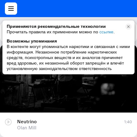
Применяются рекомендательные технологии
Прочитать правила их применении можно по
Каталог
Рекомендации
ссылке
.
Возможны упоминания
В контенте могут упоминаться наркотики и связанная с ними
информация. Незаконное потребление наркотических
Neutrino
средств, психотропных веществ и их аналогов причиняет
вред здоровью, их незаконный оборот запрещён и влечёт
Olan Mill
установленную законодательством ответственность
Neutrino
1:40
Olan Mill