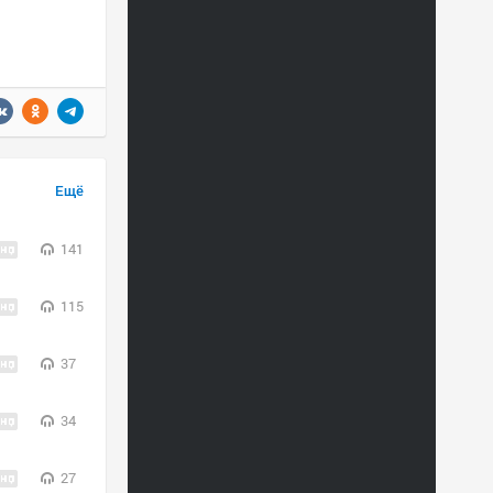
Ещё
141
115
37
34
27