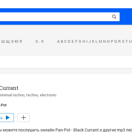
Ш
Щ
Э
Ю
Я
0 .. 9
A
B
C
D
E
F
G
H
I
J
K
L
M
N
O
P
Q
R
S
T
U
Currant
minimal techno
techno
electronic
-Pot
ть
 можете послушать онлайн Pan-Pot - Black Currant и другие mp3 пе