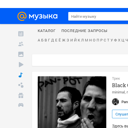
КАТАЛОГ
ПОСЛЕДНИЕ ЗАПРОСЫ
А
Б
В
Г
Д
Е
Ё
Ж
З
И
Й
К
Л
М
Н
О
П
Р
С
Т
У
Ф
Х
Ц
Ч
Трек
Black 
minimal
Pan
Слуша
Здесь вы