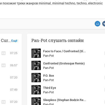
и похожие треки жанров minimal, minimal techno, techno, electronic
Музыка похожая на Pan-Pot - Black Currant
Pan-Pot слушать онлайн
Ещё
Face to Face / Confronted (Slam Paragraph mix)
07:25
Pan-Pot
Confronted (Grotesque Remix)
06:57
Pan-Pot
P.O. Box
07:20
Pan-Pot
Third Eye
07:49
Pan-Pot
Sleepless (Stephan Bodzin Remix)
07:20
Pan-Pot