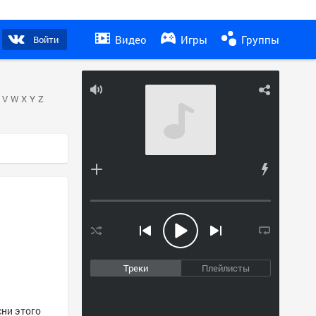
Видео
Игры
Группы
Войти
V
W
X
Y
Z
Треки
Плейлисты
сни этого