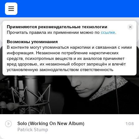
Применяются рекомендательные технологии
Прочитать правила их применении можно по
Каталог
Рекомендации
ссылке
.
Возможны упоминания
В контенте могут упоминаться наркотики и связанная с ними
информация. Незаконное потребление наркотических
Solo (Working On New Album)
средств, психотропных веществ и их аналогов причиняет
вред здоровью, их незаконный оборот запрещён и влечёт
Patrick Stump
установленную законодательством ответственность
Solo (Working On New Album)
1:08
Patrick Stump