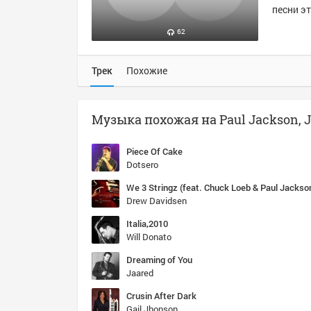
песни эт
62
Трек
Похожие
Piece Of Cake
Dotsero
Drew Davidsen
Italia,2010
Will Donato
Dreaming of You
Jaared
Crusin After Dark
Gail Jhonson