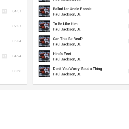
Ballad for Uncle Ronnie
04:57
Paul Jackson, Jr.
To Be Like Him
02:37
Paul Jackson, Jr.
Can This Be Real?
05:34
Paul Jackson, Jr.
Hind's Feet
04:24
Paul Jackson, Jr.
Don't You Worry 'Bout a Thing
03:58
Paul Jackson, Jr.