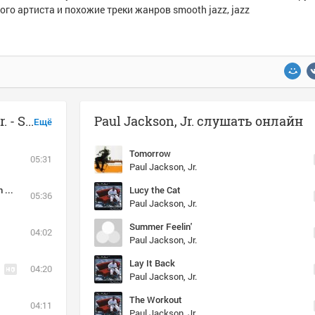
ого артиста и похожие треки жанров smooth jazz, jazz
Музыка похожая на Paul Jackson, Jr. - Summer Feelin'
Paul Jackson, Jr. слушать онлайн
Ещё
Tomorrow
05:31
Paul Jackson, Jr.
We 3 Stringz (feat. Chuck Loeb & Paul Jackson Jr.)
Lucy the Cat
05:36
Paul Jackson, Jr.
Summer Feelin'
04:02
Paul Jackson, Jr.
Lay It Back
04:20
Paul Jackson, Jr.
The Workout
04:11
Paul Jackson, Jr.