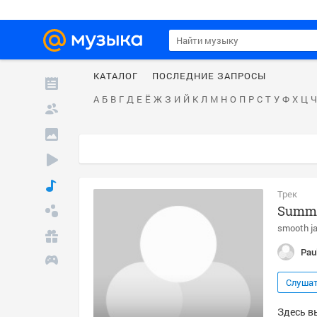
КАТАЛОГ
ПОСЛЕДНИЕ ЗАПРОСЫ
А
Б
В
Г
Д
Е
Ё
Ж
З
И
Й
К
Л
М
Н
О
П
Р
С
Т
У
Ф
Х
Ц
Ч
Трек
Summe
smooth j
Pau
Слуша
Здесь вы