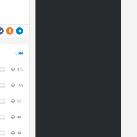
Ещё
475
169
62
44
34