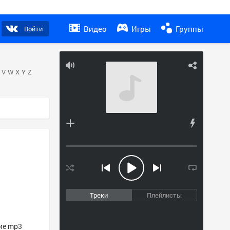
Видео
Игры
Группы
Войти
V
W
X
Y
Z
Треки
Плейлисты
гие mp3