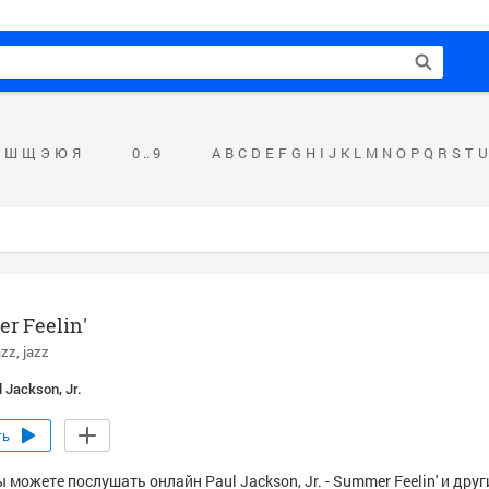
Ш
Щ
Э
Ю
Я
0 .. 9
A
B
C
D
E
F
G
H
I
J
K
L
M
N
O
P
Q
R
S
T
U
r Feelin'
azz
jazz
l Jackson, Jr.
ть
 можете послушать онлайн Paul Jackson, Jr. - Summer Feelin' и дру