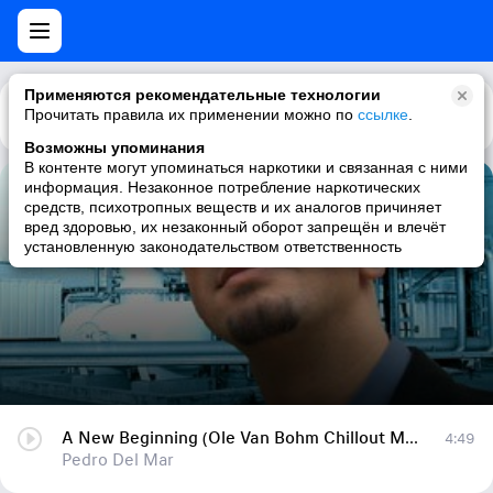
Применяются рекомендательные технологии
Прочитать правила их применении можно по
Каталог
Рекомендации
ссылке
.
Возможны упоминания
В контенте могут упоминаться наркотики и связанная с ними
информация. Незаконное потребление наркотических
A New Beginning (Ole Van Bohm Chillout Mix)
средств, психотропных веществ и их аналогов причиняет
вред здоровью, их незаконный оборот запрещён и влечёт
Pedro Del Mar
установленную законодательством ответственность
A New Beginning (Ole Van Bohm Chillout Mix)
4:49
Pedro Del Mar