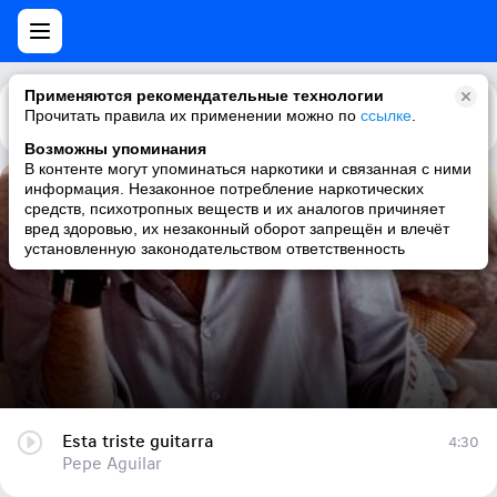
Применяются рекомендательные технологии
Прочитать правила их применении можно по
Каталог
Рекомендации
ссылке
.
Возможны упоминания
В контенте могут упоминаться наркотики и связанная с ними
информация. Незаконное потребление наркотических
Esta triste guitarra
средств, психотропных веществ и их аналогов причиняет
вред здоровью, их незаконный оборот запрещён и влечёт
Pepe Aguilar
установленную законодательством ответственность
Esta triste guitarra
4:30
Pepe Aguilar