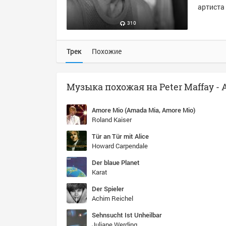
артиста 
310
Трек
Похожие
Amore Mio (Amada Mia, Amore Mio)
Roland Kaiser
Tür an Tür mit Alice
Howard Carpendale
Der blaue Planet
Karat
Der Spieler
Achim Reichel
Sehnsucht Ist Unheilbar
Juliane Werding