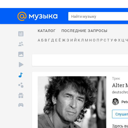
КАТАЛОГ
ПОСЛЕДНИЕ ЗАПРОСЫ
А
Б
В
Г
Д
Е
Ё
Ж
З
И
Й
К
Л
М
Н
О
П
Р
С
Т
У
Ф
Х
Ц
Ч
Трек
Alter
deutschr
Pet
Слуша
Здесь вы