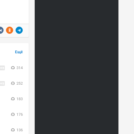
Ещё
314
252
183
176
136