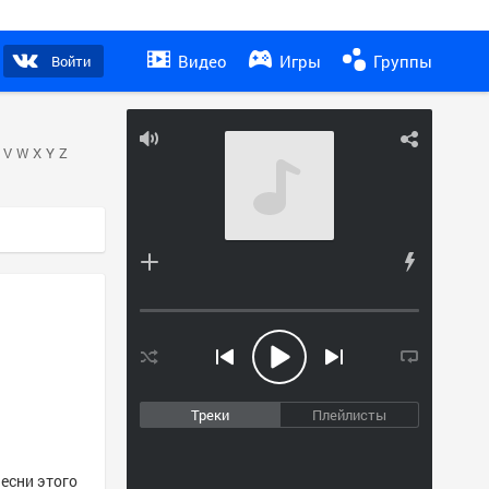
Видео
Игры
Группы
Войти
V
W
X
Y
Z
Треки
Плейлисты
песни этого