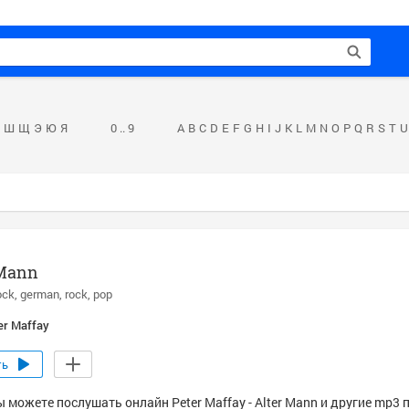
Ш
Щ
Э
Ю
Я
0 .. 9
A
B
C
D
E
F
G
H
I
J
K
L
M
N
O
P
Q
R
S
T
U
 Mann
ock
german
rock
pop
er Maffay
ть
 можете послушать онлайн Peter Maffay - Alter Mann и другие mp3 