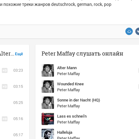
и похожие треки жанров deutschrock, german, rock, pop
Музыка похожая на Peter Maffay - Alter Mann
Peter Maffay слушать онлайн
Ещё
Alter Mann
03:23
Peter Maffay
Wounded Knee
03:15
Peter Maffay
Sonne in der Nacht (HQ)
05:25
Peter Maffay
Lass es schnei'n
05:16
Peter Maffay
Halleluja
05:17
Peter Maffay