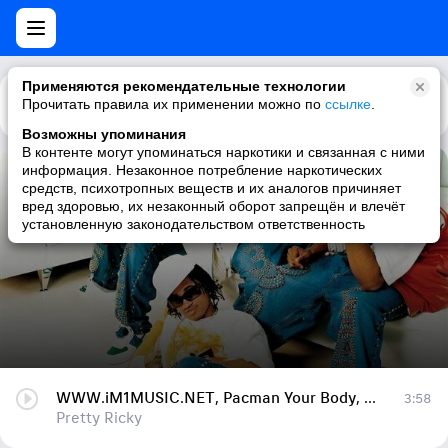
Применяются рекомендательные технологии
Прочитать правила их применении можно по
Каталог
Рекомендации
ссылке
.
Возможны упоминания
В контенте могут упоминаться наркотики и связанная с ними
информация. Незаконное потребление наркотических
WWW.iM1MUSIC.NET, Pacman Your Body, WWW.iM1MUSIC.NET
средств, психотропных веществ и их аналогов причиняет
вред здоровью, их незаконный оборот запрещён и влечёт
Pretty Ricky
установленную законодательством ответственность
WWW.iM1MUSIC.NET, Pacman Your Body, WWW.iM1MUSIC.NET
3:58
Pretty Ricky