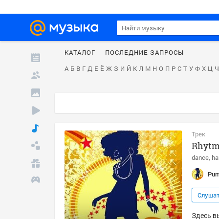
КАТАЛОГ
ПОСЛЕДНИЕ ЗАПРОСЫ
А
Б
В
Г
Д
Е
Ё
Ж
З
И
Й
К
Л
М
Н
О
П
Р
С
Т
У
Ф
Х
Ц
Ч
Трек
Rhytm 
dance
ha
Pum
Слуша
Здесь в