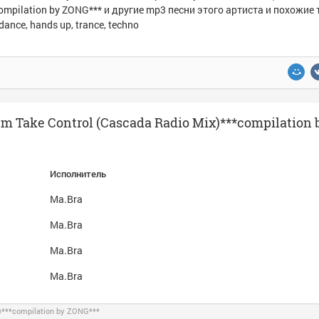
ompilation by ZONG*** и другие mp3 песни этого артиста и похожие 
ance, hands up, trance, techno
 Take Control (Cascada Radio Mix)***compilation 
Исполнитель
Ma.Bra
Ma.Bra
Ma.Bra
Ma.Bra
)***compilation by ZONG***