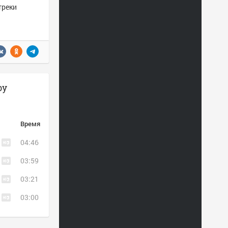
треки
by
Время
04:46
03:59
03:21
03:00