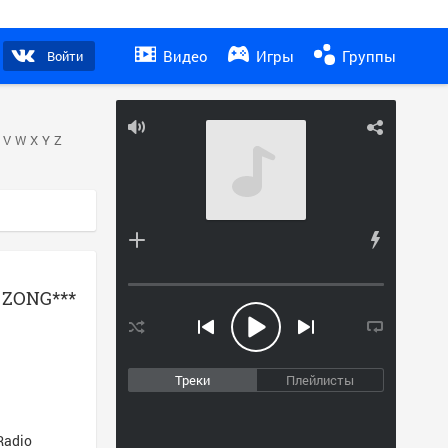
Видео
Игры
Группы
Войти
V
W
X
Y
Z
y ZONG***
Треки
Плейлисты
Radio