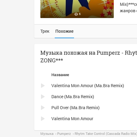
Mix)***c
жанров d
6
Трек
Похожие
Музыка похожая на Pumperz - Rhytm
ZONG***
Название
Valentina Mon Amour (Ma.Bra Remix)
Dance (Ma.Bra Remix)
Pull Over (Ma.Bra Remix)
Valentina Mon Amour
Музыка
Pumperz
Rhytm Take Control (Cascada Radio Mix