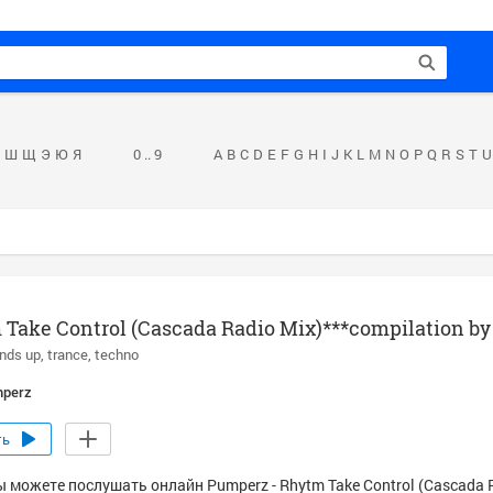
Ш
Щ
Э
Ю
Я
0 .. 9
A
B
C
D
E
F
G
H
I
J
K
L
M
N
O
P
Q
R
S
T
U
Take Control (Cascada Radio Mix)***compilation b
nds up
trance
techno
perz
ть
ы можете послушать онлайн Pumperz - Rhytm Take Control (Cascada 