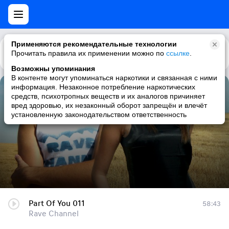
Применяются рекомендательные технологии
Прочитать правила их применении можно по
Каталог
Рекомендации
ссылке
.
Возможны упоминания
В контенте могут упоминаться наркотики и связанная с ними
информация. Незаконное потребление наркотических
Part Of You 011
средств, психотропных веществ и их аналогов причиняет
вред здоровью, их незаконный оборот запрещён и влечёт
Rave Channel
установленную законодательством ответственность
Part Of You 011
58:43
Rave Channel