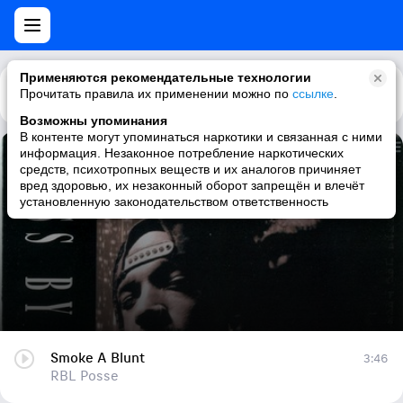
Применяются рекомендательные технологии
Прочитать правила их применении можно по
Каталог
Рекомендации
ссылке
.
Возможны упоминания
В контенте могут упоминаться наркотики и связанная с ними
информация. Незаконное потребление наркотических
Smoke A Blunt
средств, психотропных веществ и их аналогов причиняет
вред здоровью, их незаконный оборот запрещён и влечёт
RBL Posse
установленную законодательством ответственность
Smoke A Blunt
3:46
RBL Posse