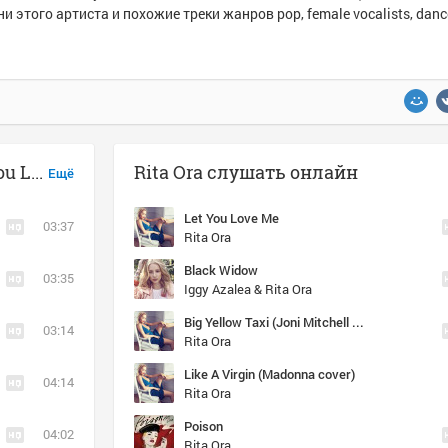
и этого артиста и похожие треки жанров pop, female vocalists, dance
Музыка похожая на Rita Ora - Let You Love Me (Arcando Remix)
Rita Ora слушать онлайн
Ещё
Let You Love Me
03:37
Rita Ora
Black Widow
03:35
Iggy Azalea & Rita Ora
Big Yellow Taxi (Joni Mitchell cover)
03:14
Rita Ora
Like A Virgin (Madonna cover)
04:14
Rita Ora
Poison
04:02
Rita Ora