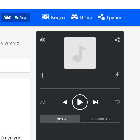
Видео
Игры
Группы
Войти
V
W
X
Y
Z
Треки
Плейлисты
x) и другие