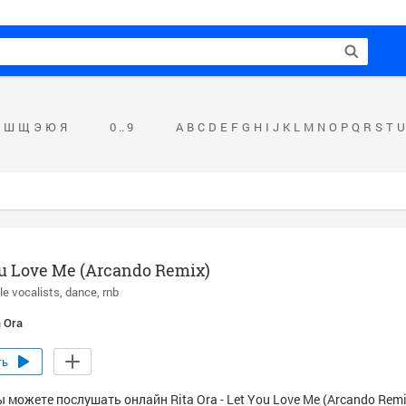
Ш
Щ
Э
Ю
Я
0 .. 9
A
B
C
D
E
F
G
H
I
J
K
L
M
N
O
P
Q
R
S
T
U
u Love Me (Arcando Remix)
le vocalists
dance
rnb
a Ora
ть
 можете послушать онлайн Rita Ora - Let You Love Me (Arcando Remi