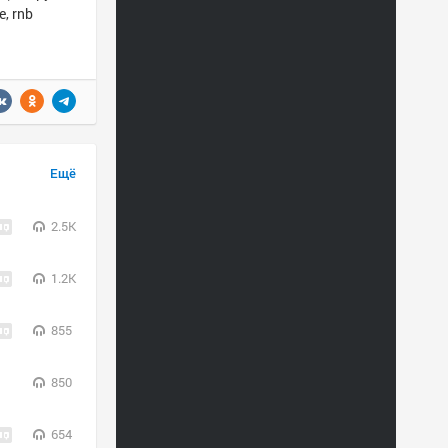
, rnb
Ещё
2.5K
1.2K
855
850
654