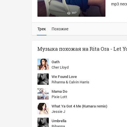
mp3 песн
397
Трек
Похожие
Oath
Cher Lloyd
We Found Love
Rihanna & Calvin Harris
Mama Do
Pixie Lott
What Ya Got 4 Me (Kumara remix)
Jessie J
Umbrella
Rihanna