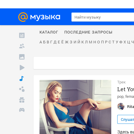
КАТАЛОГ
ПОСЛЕДНИЕ ЗАПРОСЫ
А
Б
В
Г
Д
Е
Ё
Ж
З
И
Й
К
Л
М
Н
О
П
Р
С
Т
У
Ф
Х
Ц
Ч
Трек
Let Yo
pop
fema
Rit
Слуша
Здесь вы