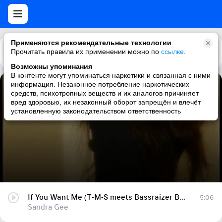
Применяются рекомендательные технологии
Прочитать правила их применении можно по
Каталог
Рекомендации
ссылке
.
Возможны упоминания
В контенте могут упоминаться наркотики и связанная с ними
информация. Незаконное потребление наркотических
If You Want Me (T-M-S meets Bassraizer Bootleg)
средств, психотропных веществ и их аналогов причиняет
вред здоровью, их незаконный оборот запрещён и влечёт
Sandra Gee
установленную законодательством ответственность
If You Want Me (T-M-S meets Bassraizer Bootleg)
5:06
Sandra Gee