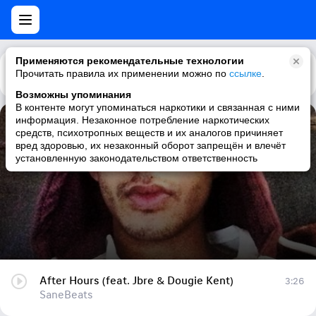
Применяются рекомендательные технологии
Прочитать правила их применении можно по
Каталог
Рекомендации
ссылке
.
Возможны упоминания
В контенте могут упоминаться наркотики и связанная с ними
информация. Незаконное потребление наркотических
After Hours (feat. Jbre & Dougie Kent)
средств, психотропных веществ и их аналогов причиняет
вред здоровью, их незаконный оборот запрещён и влечёт
SaneBeats
установленную законодательством ответственность
After Hours (feat. Jbre & Dougie Kent)
3:26
SaneBeats