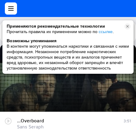
Применяются рекомендательные технологии
Прочитать правила их применении можно по
Каталог
Рекомендации
ссылке
.
Возможны упоминания
В контенте могут упоминаться наркотики и связанная с ними
информация. Незаконное потребление наркотических
...Overboard
средств, психотропных веществ и их аналогов причиняет
вред здоровью, их незаконный оборот запрещён и влечёт
Sans Seraph
установленную законодательством ответственность
...Overboard
3:51
Sans Seraph