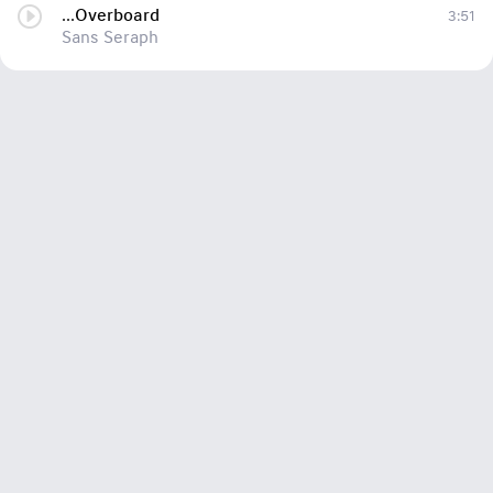
...Overboard
3:51
Sans Seraph