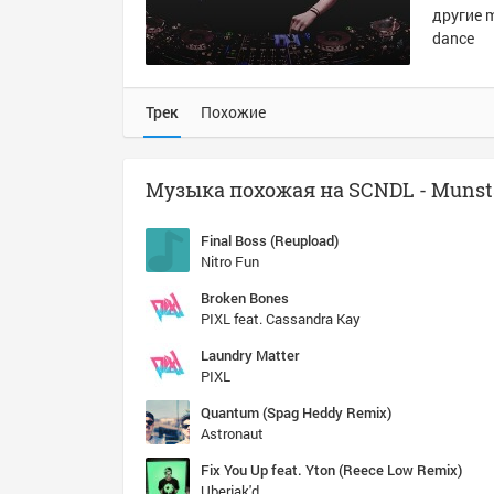
другие m
dance
Трек
Похожие
Final Boss (Reupload)
Nitro Fun
Broken Bones
PIXL feat. Cassandra Kay
Laundry Matter
PIXL
Quantum (Spag Heddy Remix)
Astronaut
Fix You Up feat. Yton (Reece Low Remix)
Uberjak'd