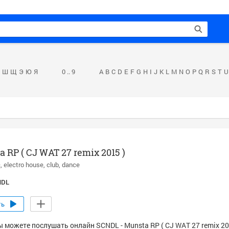
Ш
Щ
Э
Ю
Я
0 .. 9
A
B
C
D
E
F
G
H
I
J
K
L
M
N
O
P
Q
R
S
T
U
 RP ( CJ WAT 27 remix 2015 )
c
electro house
club
dance
NDL
ть
 можете послушать онлайн SCNDL - Munsta RP ( CJ WAT 27 remix 201