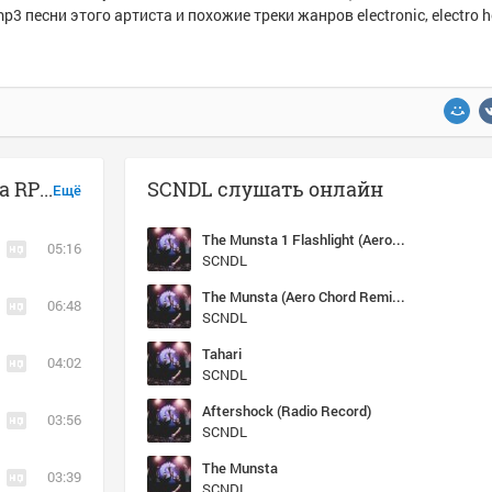
p3 песни этого артиста и похожие треки жанров electronic, electro ho
Музыка похожая на SCNDL - Munsta RP ( CJ WAT 27 remix 2015 )
SCNDL слушать онлайн
Ещё
The Munsta 1 Flashlight (Aero Chord Remix) cut
05:16
SCNDL
The Munsta (Aero Chord Remix) (Aero Chord Remix)
06:48
SCNDL
Tahari
04:02
SCNDL
Aftershock (Radio Record)
03:56
SCNDL
The Munsta
03:39
SCNDL