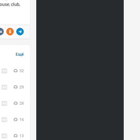
use, club,
Ещё
32
29
28
16
13