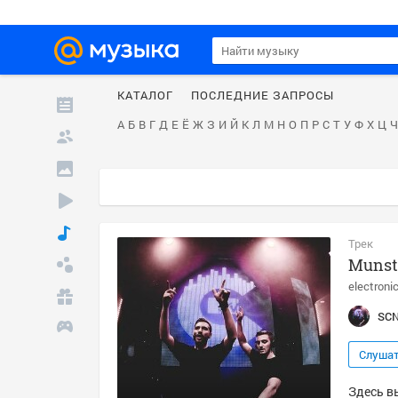
КАТАЛОГ
ПОСЛЕДНИЕ ЗАПРОСЫ
А
Б
В
Г
Д
Е
Ё
Ж
З
И
Й
К
Л
М
Н
О
П
Р
С
Т
У
Ф
Х
Ц
Ч
Трек
Munsta
electroni
SC
Слуша
Здесь вы