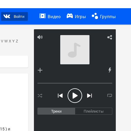
Видео
Игры
Группы
Войти
V
W
X
Y
Z
Треки
Плейлисты
5 ) и