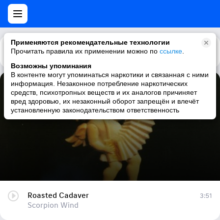
Применяются рекомендательные технологии
Прочитать правила их применении можно по
Каталог
Рекомендации
ссылке
.
Возможны упоминания
В контенте могут упоминаться наркотики и связанная с ними
информация. Незаконное потребление наркотических
Roasted Cadaver
средств, психотропных веществ и их аналогов причиняет
вред здоровью, их незаконный оборот запрещён и влечёт
Scorpion Wind
установленную законодательством ответственность
Roasted Cadaver
3:51
Scorpion Wind