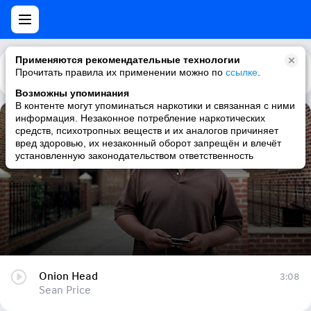
Применяются рекомендательные технологии
Прочитать правила их применении можно по
Каталог
Рекомендации
ссылке
.
Возможны упоминания
В контенте могут упоминаться наркотики и связанная с ними
информация. Незаконное потребление наркотических
Onion Head
средств, психотропных веществ и их аналогов причиняет
вред здоровью, их незаконный оборот запрещён и влечёт
Sean Price
установленную законодательством ответственность
Onion Head
3:08
Sean Price